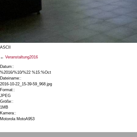
ASCII
←
Veranstaltung2016
Datum::
%2016/%10/%22 %15:%Oct
Dateiname::
2016-10-22_15-39-59_968.jpg
Format::
JPEG
Größe::
1MB
Kamera::
Motorola MotoA953