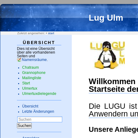
Lug Ulm
Zuletzt angesehen:
•
start
ÜBERSICHT
Dies ist eine Übersicht
über alle vorhandenen
Seiten und
Namensräume
.
Chatraum
Grannophone
Mailingliste
Willkomme
Start
Startseite de
Ulmertux
Ulmertuxdielegende
Die LUGU ist 
Übersicht
Anwendern und
Letzte Änderungen
Suchen
Unsere Anlieg